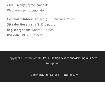
eMail:
mail(at)zymo-gmbh.de
Web:
www.zymo-gmbh.de
Geschäftsführer:
Dipl.Ing. (FH) Johannes Zyber
Sitz der Gesellschaft:
Rheinberg
Registergericht:
Kleve HRA 4050
USt.-IdNr
. DE 289 755 665
Copyright © ZYMO GmbH |
PoLi - Design & Webentwicklung aus dem
Ruhrgebiet
Datenschutzerklärung
Impressum