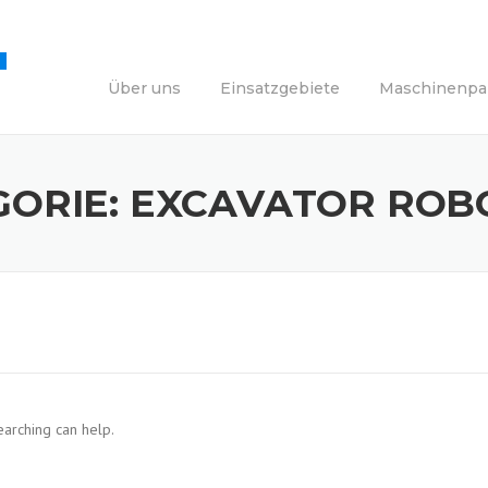
Über uns
Einsatzgebiete
Maschinenpa
GORIE:
EXCAVATOR ROB
earching can help.