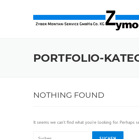
Skip
to
content
PORTFOLIO-KATE
NOTHING FOUND
It seems we can’t find what you’re looking for. Perhaps s
Suchen