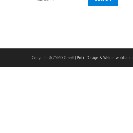
nach:
Copyright © ZYMO GmbH |
PoLi - Design & Webentwicklung 